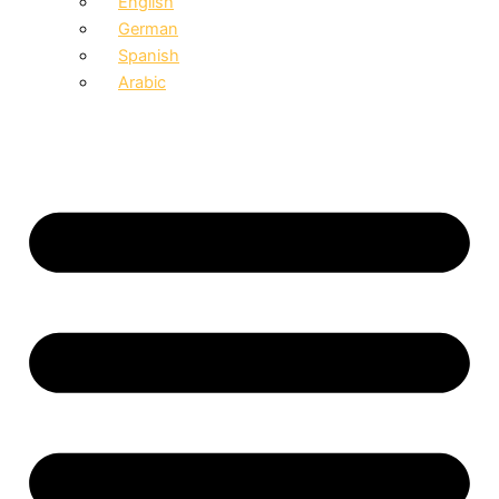
English
German
Spanish
Arabic