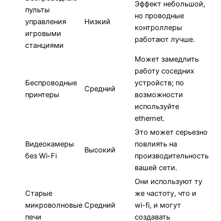
Эффект небольшой,
пульты
но проводные
управления
Низкий
контроллеры
игровыми
работают лучше.
станциями
Может замедлить
работу соседних
Беспроводные
устройств; по
Средний
принтеры
возможности
используйте
ethernet.
Это может серьезно
Видеокамеры
повлиять на
Высокий
без Wi-Fi
производительность
вашей сети.
Они используют ту
Старые
же частоту, что и
микроволновые
Средний
wi-fi, и могут
печи
создавать