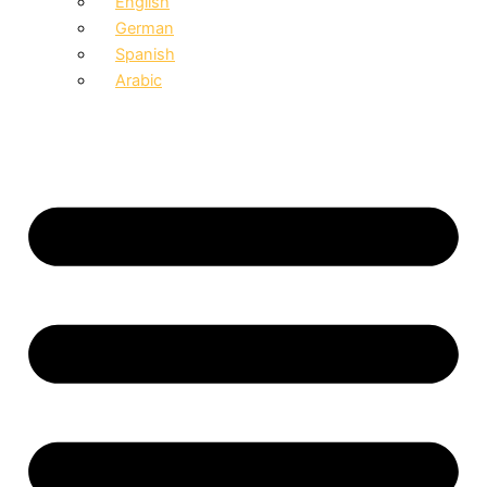
English
German
Spanish
Arabic