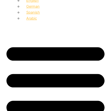
English
German
Spanish
Arabic