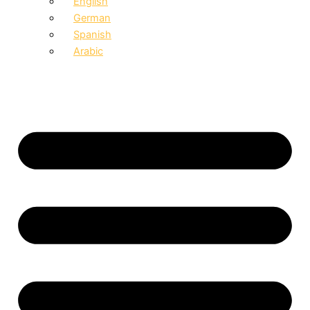
English
German
Spanish
Arabic