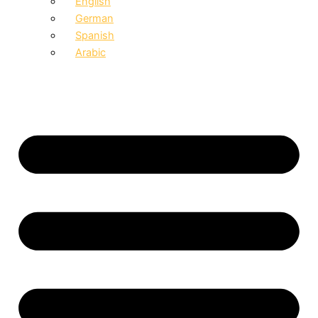
English
German
Spanish
Arabic