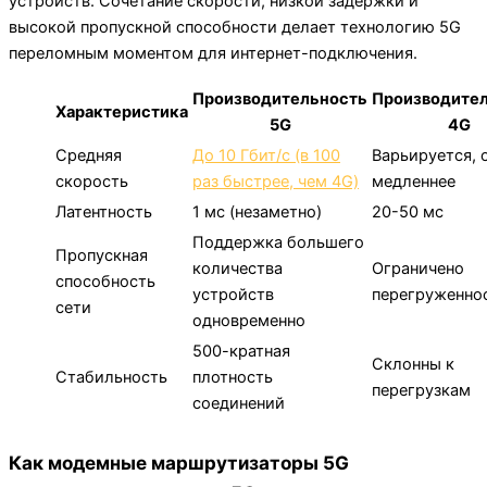
устройств. Сочетание скорости, низкой задержки и
высокой пропускной способности делает технологию 5G
переломным моментом для интернет-подключения.
Производительность
Производите
Характеристика
5G
4G
Средняя
До 10 Гбит/с (в 100
Варьируется, 
скорость
раз быстрее, чем 4G)
медленнее
Латентность
1 мс (незаметно)
20-50 мс
Поддержка большего
Пропускная
количества
Ограничено
способность
устройств
перегруженно
сети
одновременно
500-кратная
Склонны к
Стабильность
плотность
перегрузкам
соединений
Как модемные маршрутизаторы 5G