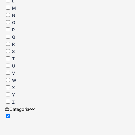
L
M
N
O
P
Q
R
S
T
U
V
W
X
Y
Z
Categoría