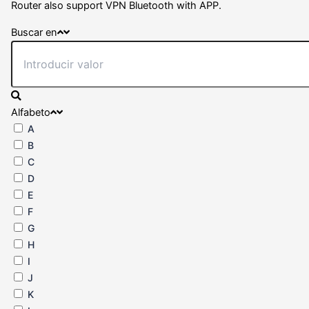
Router also support VPN Bluetooth with APP.
Buscar en
Alfabeto
A
B
C
D
E
F
G
H
I
J
K