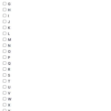
G
H
I
J
K
L
M
N
O
P
Q
R
S
T
U
V
W
X
Y