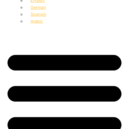
English
German
Spanish
Arabic