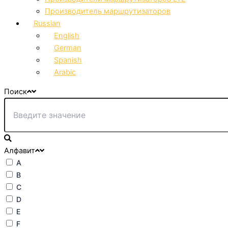
Производитель маршрутизаторов
Russian
English
German
Spanish
Arabic
Поиск
Алфавит
A
B
C
D
E
F