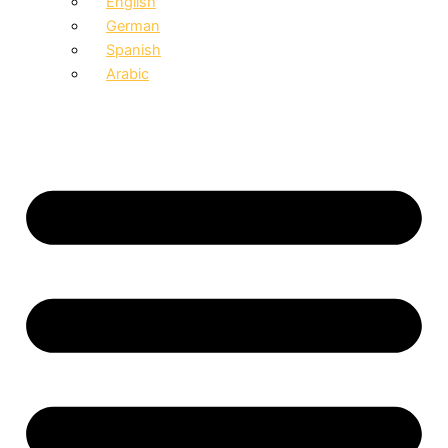
English
German
Spanish
Arabic