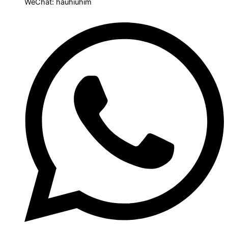
WeChat: hauhiuhim