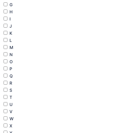
G
H
I
J
K
L
M
N
O
P
Q
R
S
T
U
V
W
X
Y