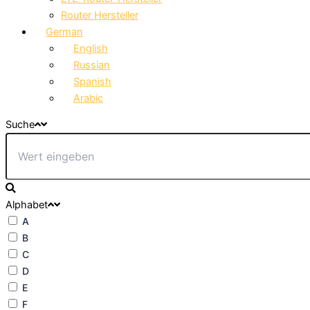
Router Hersteller
German
English
Russian
Spanish
Arabic
Suche
Alphabet
A
B
C
D
E
F