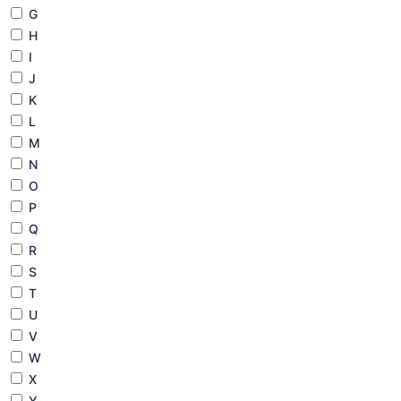
G
H
I
J
K
L
M
N
O
P
Q
R
S
T
U
V
W
X
Y