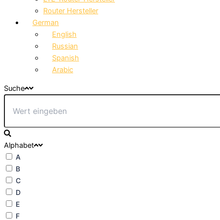
Router Hersteller
German
English
Russian
Spanish
Arabic
Suche
Alphabet
A
B
C
D
E
F